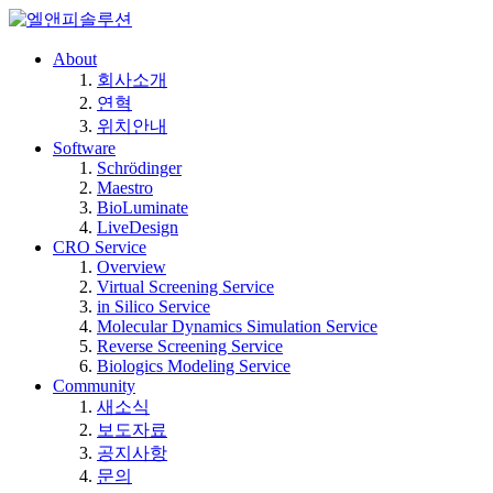
About
회사소개
연혁
위치안내
Software
Schrödinger
Maestro
BioLuminate
LiveDesign
CRO Service
Overview
Virtual Screening Service
in Silico Service
Molecular Dynamics Simulation Service
Reverse Screening Service
Biologics Modeling Service
Community
새소식
보도자료
공지사항
문의