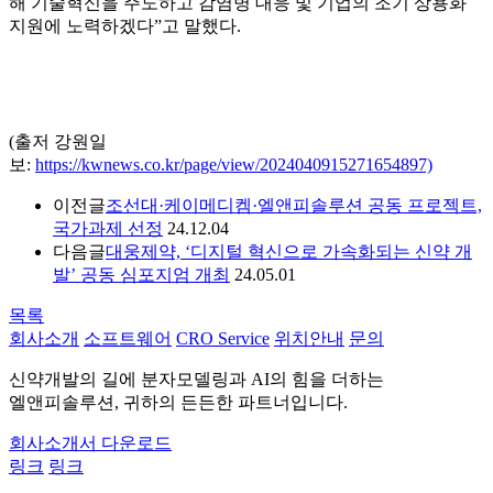
해 기술혁신을 주도하고 감염병 대응 및 기업의 조기 상용화
지원에 노력하겠다”고 말했다.
(출저 강원일
보:
https://kwnews.co.kr/page/view/2024040915271654897)
이전글
조선대·케이메디켐·엘앤피솔루션 공동 프로젝트,
국가과제 선정
24.12.04
다음글
대웅제약, ‘디지털 혁신으로 가속화되는 신약 개
발’ 공동 심포지엄 개최
24.05.01
목록
회사소개
소프트웨어
CRO Service
위치안내
문의
신약개발의 길에 분자모델링과 AI의 힘을 더하는
엘앤피솔루션, 귀하의 든든한 파트너입니다.
회사소개서 다운로드
링크
링크