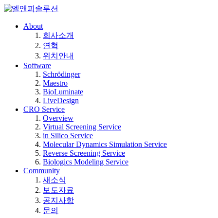
About
회사소개
연혁
위치안내
Software
Schrödinger
Maestro
BioLuminate
LiveDesign
CRO Service
Overview
Virtual Screening Service
in Silico Service
Molecular Dynamics Simulation Service
Reverse Screening Service
Biologics Modeling Service
Community
새소식
보도자료
공지사항
문의